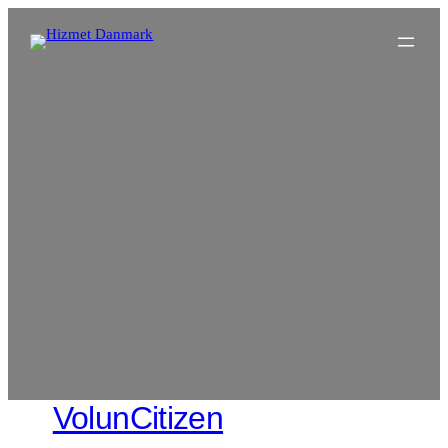
Spring
til
indhold
VolunCitizen