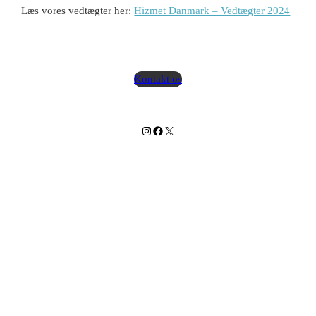
Læs vores vedtægter her:
Hizmet Danmark – Vedtægter 2024
🔇 Slå lyd til
Kontakt os
Instagram
Facebook
X