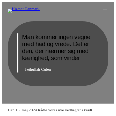
Spring
til
indhold
Man kommer ingen vegne
med had og vrede. Det er
den, der nærmer sig med
kærlighed, som vinder
– Fethullah Gulen
Den 15. maj 2024 trådte vores nye vedtægter i kræft.