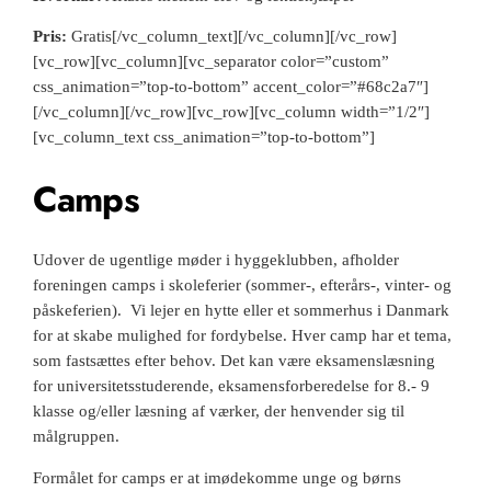
Pris:
Gratis
[/vc_column_text][/vc_column][/vc_row]
[vc_row][vc_column][vc_separator color=”custom”
css_animation=”top-to-bottom” accent_color=”#68c2a7″]
[/vc_column][/vc_row][vc_row][vc_column width=”1/2″]
[vc_column_text css_animation=”top-to-bottom”]
Camps
Udover de ugentlige møder i hyggeklubben, afholder
foreningen camps i skoleferier (sommer-, efterårs-, vinter- og
påskeferien). Vi lejer en hytte eller et sommerhus i Danmark
for at skabe mulighed for fordybelse. Hver camp har et tema,
som fastsættes efter behov. Det kan være eksamenslæsning
for universitetsstuderende, eksamensforberedelse for 8.- 9
klasse og/eller læsning af værker, der henvender sig til
målgruppen.
Formålet for camps er at imødekomme unge og børns