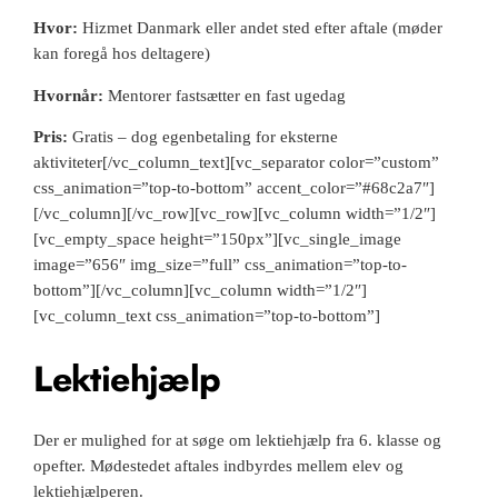
Hvor:
Hizmet Danmark eller andet sted efter aftale (møder
kan foregå hos deltagere)
Hvornår:
Mentorer fastsætter en fast ugedag
Pris:
Gratis –
dog egenbetaling for eksterne
aktiviteter
[/vc_column_text][vc_separator color=”custom”
css_animation=”top-to-bottom” accent_color=”#68c2a7″]
[/vc_column][/vc_row][vc_row][vc_column width=”1/2″]
[vc_empty_space height=”150px”][vc_single_image
image=”656″ img_size=”full” css_animation=”top-to-
bottom”][/vc_column][vc_column width=”1/2″]
[vc_column_text css_animation=”top-to-bottom”]
Lektiehjælp
Der er mulighed for at søge om lektiehjælp fra 6. klasse og
opefter. Mødestedet aftales indbyrdes mellem elev og
lektiehjælperen.