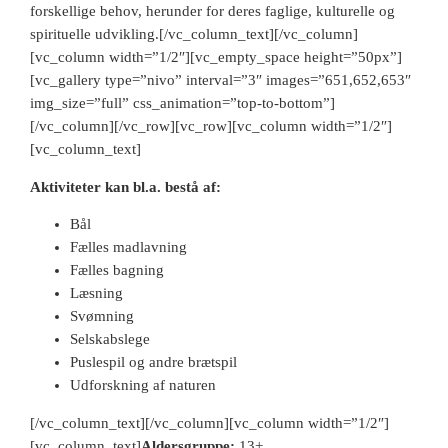
forskellige behov, herunder for deres faglige, kulturelle og
spirituelle udvikling.[/vc_column_text][/vc_column]
[vc_column width=”1/2″][vc_empty_space height=”50px”]
[vc_gallery type=”nivo” interval=”3″ images=”651,652,653″
img_size=”full” css_animation=”top-to-bottom”]
[/vc_column][/vc_row][vc_row][vc_column width=”1/2″]
[vc_column_text]
Aktiviteter kan bl.a. bestå af:
Bål
Fælles madlavning
Fælles bagning
Læsning
Svømning
Selskabslege
Puslespil og andre brætspil
Udforskning af naturen
[/vc_column_text][/vc_column][vc_column width=”1/2″]
[vc_column_text]
Aldersgruppe:
13+