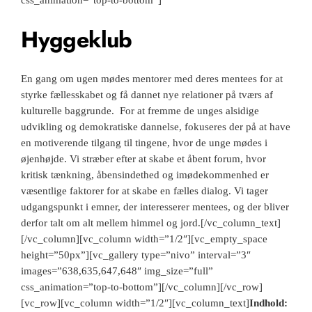
css_animation=”top-to-bottom”]
Hyggeklub
Slå lyd til
En gang om ugen mødes mentorer med deres mentees for at
styrke fællesskabet og få dannet nye relationer på tværs af
kulturelle baggrunde. For at fremme de unges alsidige
udvikling og demokratiske dannelse, fokuseres der på at have
en motiverende tilgang til tingene, hvor de unge mødes i
øjenhøjde. Vi stræber efter at skabe et åbent forum, hvor
kritisk tænkning, åbensindethed og imødekommenhed er
væsentlige faktorer for at skabe en fælles dialog. Vi tager
udgangspunkt i emner, der interesserer mentees, og der bliver
derfor talt om alt mellem himmel og jord.[/vc_column_text]
[/vc_column][vc_column width=”1/2″][vc_empty_space
height=”50px”][vc_gallery type=”nivo” interval=”3″
images=”638,635,647,648″ img_size=”full”
css_animation=”top-to-bottom”][/vc_column][/vc_row]
[vc_row][vc_column width=”1/2″][vc_column_text]
Indhold: