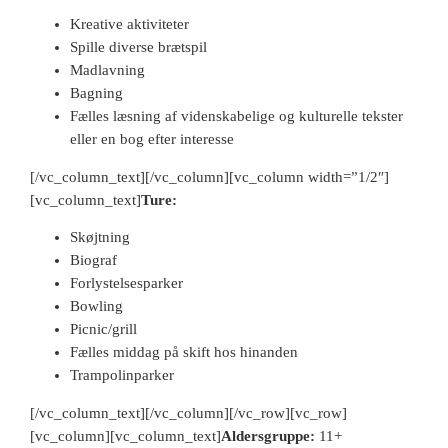
Kreative aktiviteter
Spille diverse brætspil
Madlavning
Bagning
Fælles læsning af videnskabelige og kulturelle tekster
eller en bog efter interesse
[/vc_column_text][/vc_column][vc_column width=”1/2″]
[vc_column_text]
Ture:
Skøjtning
Biograf
Forlystelsesparker
Bowling
Picnic/grill
Fælles middag på skift hos hinanden
Trampolinparker
[/vc_column_text][/vc_column][/vc_row][vc_row]
[vc_column][vc_column_text]
Aldersgruppe:
11+